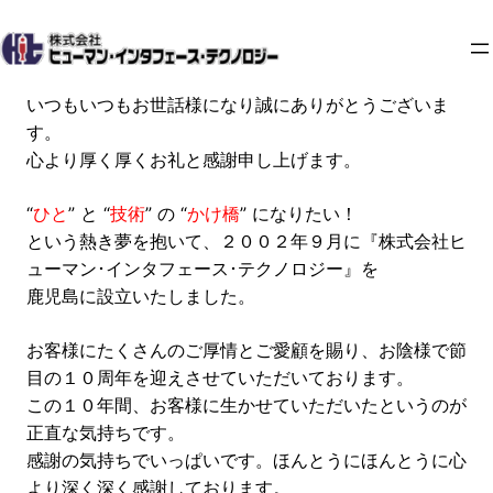
内
容
を
ス
いつもいつもお世話様になり誠にありがとうございま
キ
す。
ッ
心より厚く厚くお礼と感謝申し上げます。
プ
“
ひと
” と “
技術
” の “
かけ橋
” になりたい！
という熱き夢を抱いて、２００２年９月に『株式会社ヒ
ューマン･インタフェース･テクノロジー』を
鹿児島に設立いたしました。
お客様にたくさんのご厚情とご愛顧を賜り、お陰様で節
目の１０周年を迎えさせていただいております。
この１０年間、お客様に生かせていただいたというのが
正直な気持ちです。
感謝の気持ちでいっぱいです。ほんとうにほんとうに心
より深く深く感謝しております。