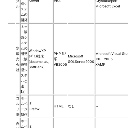
ダ
Server
VBA
CrystalReport
成シ
ル
Microsoft Excel
ステ
ムの
開発
ネッ
ト販
売シ
ステ
水
ムの
WindowXP
販
開発
PHP 5.*
Microsoft Visual Stu
ﾓﾊﾞｲﾙ端末
Microsoft
売
（販
系
.NET 2005
(docomo, au,
SQLServer2000
会
売管
VB2005
XAMP
SoftBank)
社
理シ
ステ
ムと
連
動）
ゴ
ホー
ル
ムペ
IE
HTML
なし
－
フ
ージ
Firefox
場
制作
ホー
自
ムペ
IE