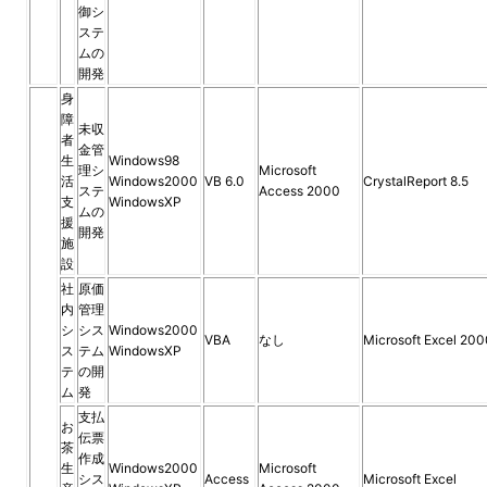
御シ
ステ
ムの
開発
身
障
未収
者
金管
生
Windows98
理シ
Microsoft
活
Windows2000
VB 6.0
CrystalReport 8.5
ステ
Access 2000
支
WindowsXP
ムの
援
開発
施
設
社
原価
内
管理
シ
シス
Windows2000
VBA
なし
Microsoft Excel 200
ス
テム
WindowsXP
テ
の開
ム
発
支払
お
伝票
茶
作成
生
Windows2000
Microsoft
シス
Access
Microsoft Excel