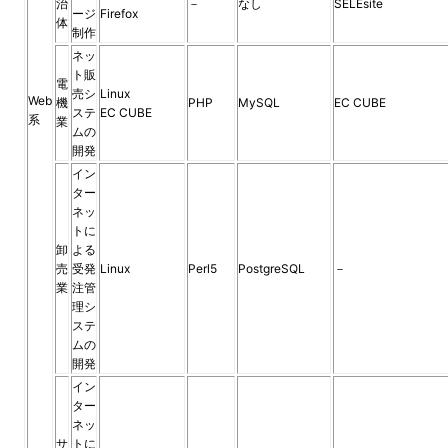
治
－
なし
SELEsite
ージ
Firefox
体
制作
ネッ
ト販
電
売シ
Linux
Web
機
PHP
MySQL
EC CUBE
ステ
EC CUBE
系
業
ムの
開発
イン
ター
ネッ
トに
卸
よる
売
受発
Linux
Perl5
PostgreSQL
－
業
注管
理シ
ステ
ムの
開発
イン
ター
ネッ
サ
トに