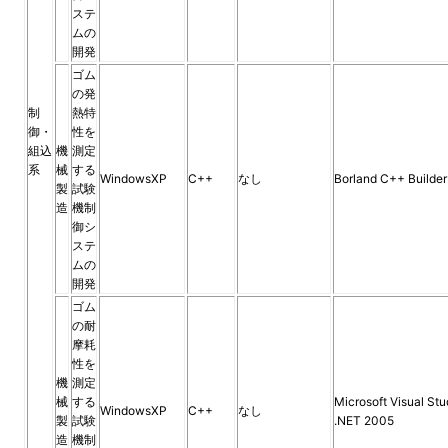
ステ
ムの
開発
ゴム
の発
制
熱特
御・
性を
組込
機
測定
系
械
する
WindowsXP
C++
なし
Borland C++ Builder
製
試験
造
機制
御シ
ステ
ムの
開発
ゴム
の耐
摩耗
性を
機
測定
械
する
Microsoft Visual Stu
WindowsXP
C++
なし
製
試験
.NET 2005
造
機制