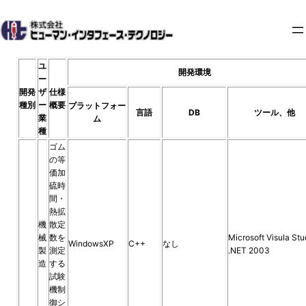
内
容
を
ス
ユ
開発環境
キ
ー
ッ
開発
ザ
仕様
種別
ー
概要
プラットフォー
プ
言語
DB
ツール、他
業
ム
種
ゴム
の等
価加
硫時
間・
熱拡
機
散定
械
数を
Microsoft Visula Stu
WindowsXP
C++
なし
製
測定
.NET 2003
造
する
試験
機制
御シ