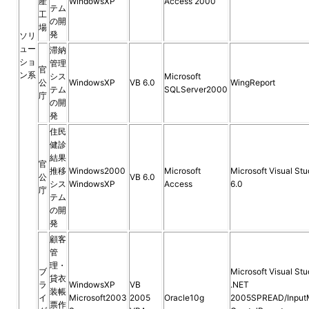
産
WindowsXP
Access 2000
テム
工
の開
場
発
ソリ
ュー
滞納
ショ
管理
官
ン系
シス
Microsoft
公
WindowsXP
VB 6.0
WingReport
テム
SQLServer2000
庁
の開
発
住民
健診
結果
官
推移
Windows2000
Microsoft
Microsoft Visual Stu
公
VB 6.0
シス
WindowsXP
Access
6.0
庁
テム
の開
発
顧客
管
理・
ブ
Microsoft Visual Stu
貸衣
ラ
WindowsXP
VB
.NET
装帳
イ
Microsoft2003
2005
Oracle10g
2005SPREAD/Input
票作