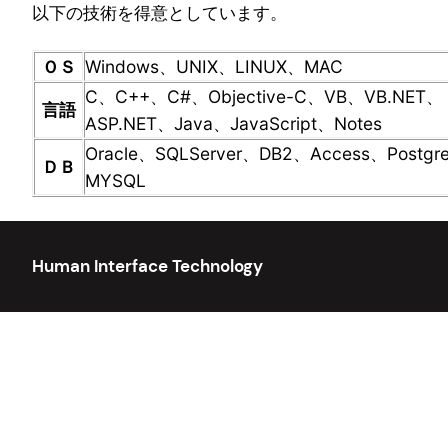
以下の技術を得意としています。
ＯＳ
Windows、UNIX、LINUX、MAC
C、C++、C#、Objective-C、VB、VB.NET、
言語
ASP.NET、Java、JavaScript、Notes
Oracle、SQLServer、DB2、Access、Postgr
ＤＢ
MYSQL
Human Interface Technology