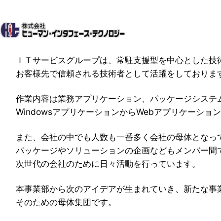
内
容
を
ス
キ
ＩＴサービスグループは、常駐支援型を中心とした技
ッ
お客様先で信頼される技術者として活躍をしておりま
プ
作業内容は業務アプリケーション、パッケージシステ
WindowsアプリケーションからWebアプリケーシ
また、会社の中でも人数も一番多く会社の母体となっ
パッケージやソリューションの企画などもメンバー間
次世代の会社のために日々活動を行っています。
本事業部から次のアイデアが生まれていき、新たな事
そのための母体集団です。